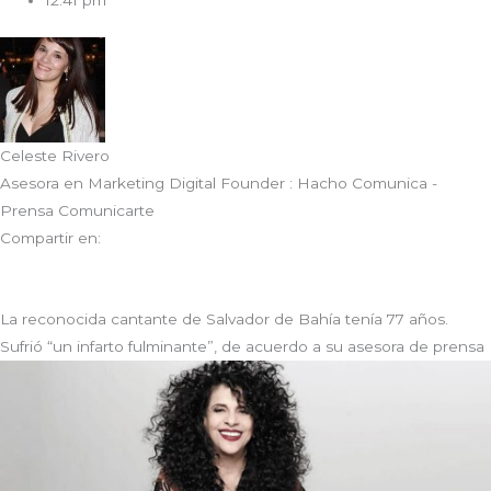
12:41 pm
Celeste Rivero
Asesora en Marketing Digital Founder : Hacho Comunica -
Prensa Comunicarte
Compartir en:
La reconocida cantante de Salvador de Bahía tenía 77 años.
Sufrió “un infarto fulminante”, de acuerdo a su asesora de prensa