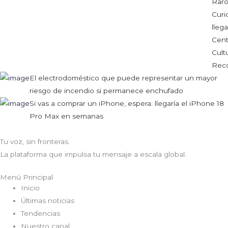
Raro
Curi
llega
Cent
Cultu
Reco
El electrodoméstico que puede representar un mayor
riesgo de incendio si permanece enchufado
Si vas a comprar un iPhone, espera: llegaría el iPhone 18
Pro Max en semanas
Tu voz, sin fronteras.
La plataforma que impulsa tu mensaje a escala global.
Menú Principal
Inicio
Últimas noticias
Tendencias
Nuestro canal