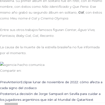
brasileña. Su primer álbum en solitario fue en 1969, con el mismo
nombre, con éxitos como
Não Identificado
y
Que Pena
. Ese
mismo año grabó su segundo álbum en solitario,
Gal
, con éxitos
como
Meu nome é Gal
y
Cinema Olympia
.
Entre sus otros trabajos famosos figuran
Cantar
,
Água Viva,
Fantasia, Baby Gal, Gal, Recanto
.
La causa de la muerte de la estrella brasileña no fue informada
por el momento.
Compartir en:
Prev
Anterior
Eclipse lunar de noviembre de 2022: cómo afecta a
cada signo del zodiaco
Posterior
La decisión de Jorge Sampaoli en Sevilla para cuidar a
los jugadores argentinos que irán al Mundial de Qatar
Next