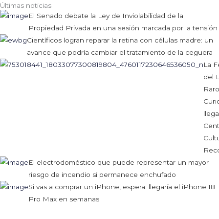
Últimas noticias
El Senado debate la Ley de Inviolabilidad de la
Propiedad Privada en una sesión marcada por la tensión
Científicos logran reparar la retina con células madre: un
avance que podría cambiar el tratamiento de la ceguera
La F
del 
Raro
Curi
llega
Cent
Cultu
Reco
El electrodoméstico que puede representar un mayor
riesgo de incendio si permanece enchufado
Si vas a comprar un iPhone, espera: llegaría el iPhone 18
Pro Max en semanas