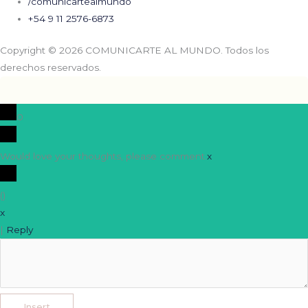
/comunicartealmundo
+54 9 11 2576-6873
Copyright © 2026 COMUNICARTE AL MUNDO. Todos los
derechos reservados.
0
Would love your thoughts, please comment.
x
(
)
x
|
Reply
Insert