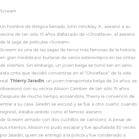
Scream
Un hombre de Bélgica llamado John Hinckley Jr., asesinó a su
vecina de tan sólo 15 años disfrazado de «Ghostface», el asesino
de la saga de películas «Scream»
Scream
es una de las sagas de terror más famosas de la historia,
en gran medida por burlarse de varios estereotipos en las cintas
de
slashers
. Sin embargo, un joven belga se tomó tan en serio
esta cinta que decidió convertirse en el “Ghostface” de la vida
real.
Thierry Jaradin
, un joven transportista belga de 24 años, se
obsesionó con su vecina Alisson Cambier de tan sólo 15 años.
Después de mucho tiempo acosándola, Thierry la convenció de
entrar a su casa. Jaradin se excusó y se fue a otro cuarto; cuando
regresó, estaba vestido como el famoso asesino
de
Scream
armado con dos cuchillos de carnicero. A pesar de
sus intentos, Alisson no pudo escapar y fue apuñalada 30 veces
por Jaradin, quien se entregó a la policía y fue condenado a