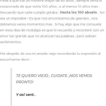
Pese a que fue un hombre mayor de 83 años , siempre tenia la
corazonada de que viviría 100 años , o al menos 10 años mas .
Recuerdo que cada cumple gritaba :
Hasta los 100 abuelo
. No
era un imposible ! Es que nos encontramos de grandes , nos
debíamos varios momentos mas . Si hay algo que me consuela
en esos días de nostalgia es que lo recuerdo y recordaré con un
amor tan grande que no alcanzan las palabras , pero sobran
sentimientos.
Me despido de vos mi amado viejo recordando tu expresión al
escucharme decir :
TE QUIERO VIEJO , CUIDATE. ¡NOS VEMOS
PRONTO!
Y asi será .