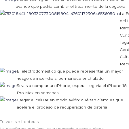
avance que podría cambiar el tratamiento de la ceguera
La F
del 
Raro
Curi
llega
Cent
Cultu
Reco
El electrodoméstico que puede representar un mayor
riesgo de incendio si permanece enchufado
Si vas a comprar un iPhone, espera: llegaría el iPhone 18
Pro Max en semanas
Cargar el celular en modo avión: qué tan cierto es que
acelera el proceso de recuperación de batería
Tu voz, sin fronteras.
La plataforma que impulsa tu mensaje a escala global.