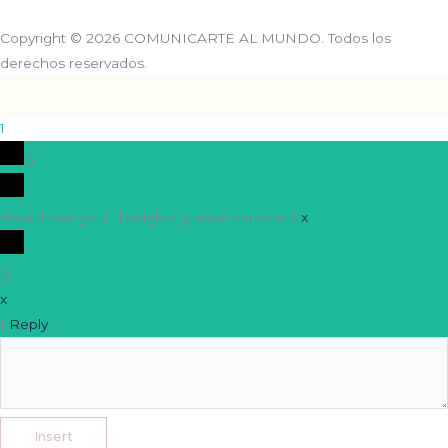
Copyright © 2026 COMUNICARTE AL MUNDO. Todos los
derechos reservados.
1
0
Would love your thoughts, please comment.
x
(
)
x
|
Reply
Insert