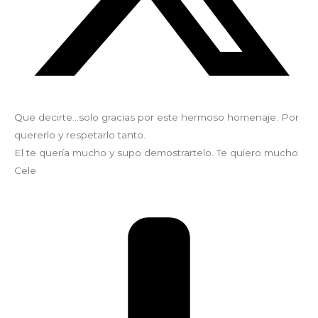
Que decirte…solo gracias por este hermoso homenaje. Por
quererlo y respetarlo tanto.
El te quería mucho y supo demostrartelo. Te quiero mucho
Cele