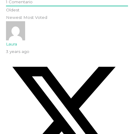
1
Comentario
Oldest
Newest
Most Voted
Laura
3 years ago