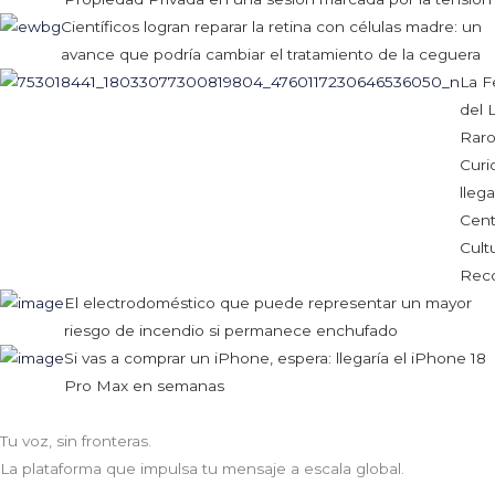
Científicos logran reparar la retina con células madre: un
avance que podría cambiar el tratamiento de la ceguera
La F
del 
Raro
Curi
llega
Cent
Cultu
Reco
El electrodoméstico que puede representar un mayor
riesgo de incendio si permanece enchufado
Si vas a comprar un iPhone, espera: llegaría el iPhone 18
Pro Max en semanas
Tu voz, sin fronteras.
La plataforma que impulsa tu mensaje a escala global.