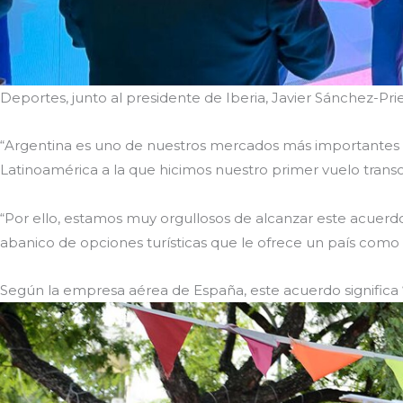
Deportes, junto al presidente de Iberia, Javier Sánchez-Priet
“Argentina es uno de nuestros mercados más importantes e h
Latinoamérica a la que hicimos nuestro primer vuelo transo
“Por ello, estamos muy orgullosos de alcanzar este acuerdo,
abanico de opciones turísticas que le ofrece un país como 
Según la empresa aérea de España, este acuerdo significa “u