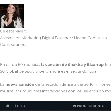
Celeste Rivero
Asesora en Marketing Digital Founder : Hacho Comunica -
Compartir en:
En el top 50 mundial, la
canción de Shakira y Bizarrap
fue
50 Global de Spotify, pero ahora es el segundo lugar.
La
nueva canción
de la estadunidense alcanzó 10 millone
musical acumuló más interacciones con los usuarios en m