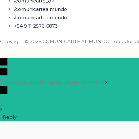
/comunicarte_ok
/comunicartealmundo
/comunicartealmundo
+54 9 11 2576-6873
Copyright © 2026 COMUNICARTE AL MUNDO. Todos los de
0
Would love your thoughts, please comment.
x
(
)
x
|
Reply