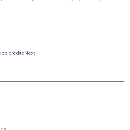
s de crédito
Next
uera