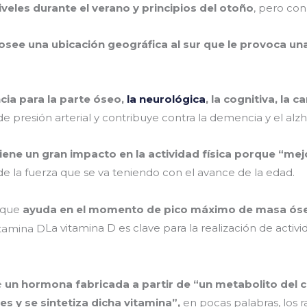
veles durante el verano y principios del otoño
, pero con
osee una ubicación geográfica al sur que le provoca un
cia para la parte óseo,
la neurológica
, la cognitiva, la
 presión arterial y contribuye contra la demencia y el alzh
tiene un gran impacto en la actividad física porque “me
t de la fuerza que se va teniendo con el avance de la edad.
rque
ayuda en el momento de pico máximo de masa ós
La vitamina D es clave para la realización de activid
e
un hormona fabricada a partir de “un metabolito del c
s y se sintetiza dicha vitamina”,
en pocas palabras, los ra