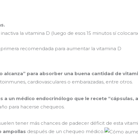
as.
inactiva la vitamina D (luego de esos 15 minutos sí colocarse
a primera recomendada para aumentar la vitamina D
no alcanza” para absorber una buena cantidad de vitami
toinmunes, cardiovasculares o embarazadas, entre otros.
es a un médico endocrinólogo que le recete “cápsulas, 
r año para hacerse chequeos.
 suelen tener más chances de padecer déficit de esta vitamin
 o ampollas
después de un chequeo médico.